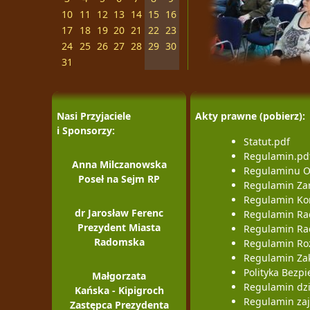
10
11
12
13
14
15
16
17
18
19
20
21
22
23
24
25
26
27
28
29
30
31
Nasi Przyjaciele
Akty prawne (pobierz):
i Sponsorzy:
Statut.pdf
Regulamin.pd
Anna Milczanowska
Regulaminu O
Poseł na Sejm RP
Regulamin Za
Regulamin Kom
dr Jarosław Ferenc
Regulamin Ra
Prezydent Miasta
Regulamin Rad
Radomska
Regulamin Roz
Regulamin Za
Polityka Bez
Małgorzata
Regulamin dz
Kańska - Kipigroch
Regulamin zaj
Zastępca Prezydenta