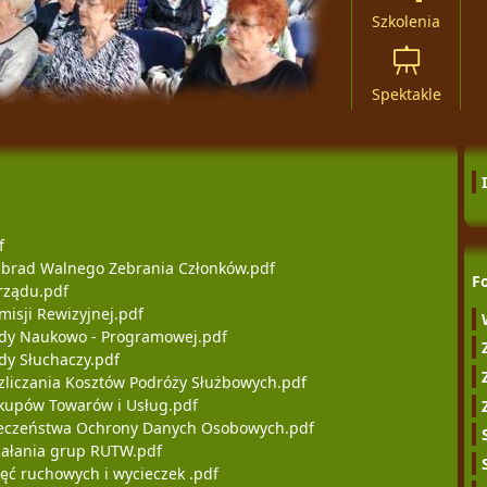
Szkolenia
Spektakle
f
brad Walnego Zebrania Członków.pdf
F
rządu.pdf
isji Rewizyjnej.pdf
dy Naukowo - Programowej.pdf
y Słuchaczy.pdf
liczania Kosztów Podróży Służbowych.pdf
kupów Towarów i Usług.pdf
pieczeństwa Ochrony Danych Osobowych.pdf
iałania grup RUTW.pdf
ęć ruchowych i wycieczek .pdf