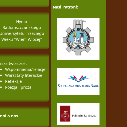
Nasi Patroni:
Hymn
Radomszczańskiego
Uniwersytetu Trzeciego
Wieku "Wiem Więcej"
asza twórczość
Wspomnienia/relacje
Warsztaty literackie
Refleksje
Poezja i proza
Inni o nas