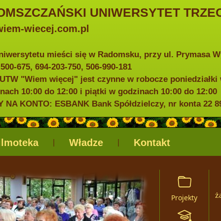
OMSZCZAŃSKI UNIWERSYTET TRZEC
iem-wiecej.com.pl
niwersytetu mieści się w Radomsku, przy ul. Prymasa 
0-500-675, 694-203-750, 506-990-181
UTW "Wiem więcej" jest czynne w robocze poniedziałki 
nach 10:00 do 12:00 i piątki w godzinach 10:00 do 12:00
NA KONTO: ESBANK Bank Spółdzielczy, nr konta 22 898
ilmoteka
Władze
Kontakt
|
|
ż
Projekty