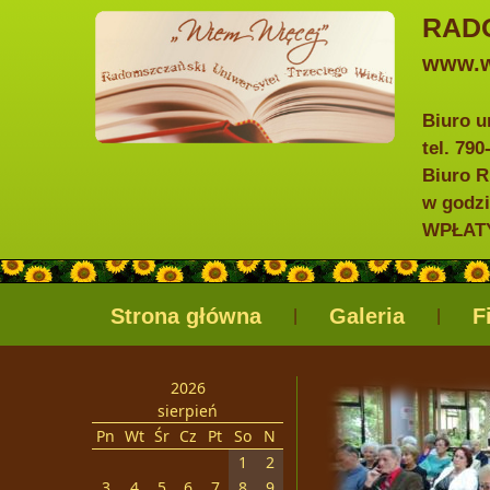
RAD
www.w
Biuro u
tel. 79
Biuro R
w godzi
WPŁATY 
Strona główna
Galeria
F
|
|
2026
sierpień
Pn
Wt
Śr
Cz
Pt
So
N
1
2
3
4
5
6
7
8
9