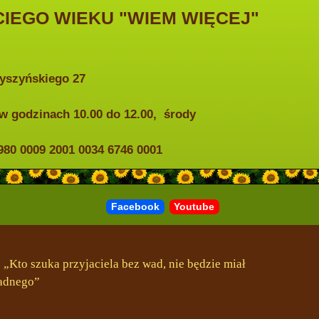
IEGO WIEKU "WIEM WIĘCEJ"
Wyszyńskiego 27
w godzinach 10.00 do 12.00, środy
0 0009 2001 0034 6746 0001
Facebook
Youtube
„Kto szuka przyjaciela bez wad, nie będzie miał
adnego”