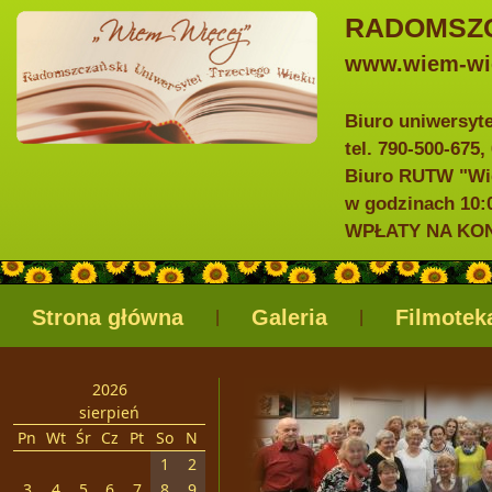
RADOMSZC
www.wiem-wie
Biuro uniwersyt
tel. 790-500-675,
Biuro RUTW "Wie
w godzinach 10:0
WPŁATY NA KONTO
Strona główna
Galeria
Filmotek
|
|
2026
sierpień
Pn
Wt
Śr
Cz
Pt
So
N
1
2
3
4
5
6
7
8
9