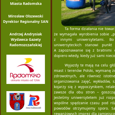
Miasta Radomska
Mirosław Olszewski
Dyrektor Regionalny SAN
Ta forma działania nie towa
że wymagała wyrobienia sobie „p
Andrzej Andrysiak
z innymi uniwersytetami. Bo
Wydawca Gazety
uniwersyteckich stanowi punkt
Radomszczańskiej
A zapoznawanie się z bratnimi 
dopiero wtedy, kiedy już sami nieco
Wyjazdy te mają na celu głó
miast i terenów Polski, wymianę z
zdrowotnych, ale również istotn
organizowania zajęć, wykładów, s
kojarzy się z wypoczynkiem, rela
zawsze dla obu stron – goszczą
Jesteśmy uniwersytetem już roz
wspólne spędzanie czasu pod róż
powodów otrzymujemy sporo. Sa
rewanżowych imprez dla zamiejscow