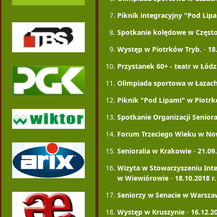
Piknik integracyjny "Pod Lip
Spotkanie kolędowe w Częst
Występ w Piotrków Tryb.
-
18
Przystanek 60+ - teatr w Łó
Olimpiada sportowa w Łazac
Piknik "Pod Lipami" w Piotrk
Spotkanie Organizacji Senio
Forum Trzeciego Wieku w N
Senioralia w Krakowie
-
21.09.
Wizyta w Stowarzyszeniu Inte
w Wiewiórowie
-
18.10.2018 r.
Seniorzy w Senacie w Warsza
Występ w Kruszynie
-
16.12.20