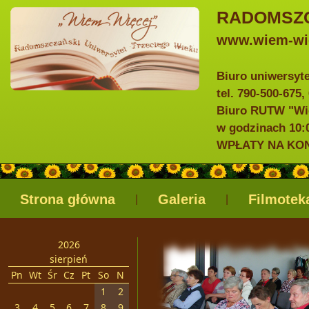
RADOMSZC
www.wiem-wie
Biuro uniwersyt
tel. 790-500-675,
Biuro RUTW "Wie
w godzinach 10:0
WPŁATY NA KONTO
Strona główna
Galeria
Filmotek
|
|
2026
sierpień
Pn
Wt
Śr
Cz
Pt
So
N
1
2
3
4
5
6
7
8
9