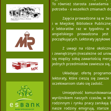
To również starosta zawiadamia w
potrzeba - o wszelkich zmianach d
Zajęcia prowadzone są w Zespo
i w Miejskiej Bibliotece Publiczn
z lektoratów raz w tygodniu w 
angielskiego prowadzona je
początkujących. Lektoraty językowe 
Z uwagi na różne okoliczn
i zewnętrznym (niezależne od uniw
się między sobą zawartością mery
jednych przedmiotów zawiesza się
Układając ofertę programo
lektoraty, które cieszą się zawsz
oczekiwaniom stało się zadość.
Umiejętność komunikowania
wyróżnikiem naszych czasów, w k
rodzinnym i rynku pracy zanikają 
nasze rodziny emigrują, starsze 