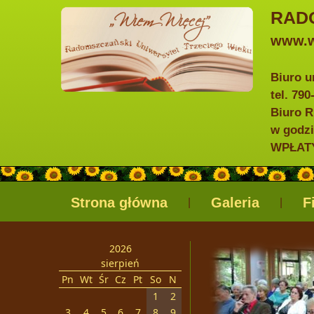
RAD
www.w
Biuro u
tel. 79
Biuro R
w godzi
WPŁATY 
Strona główna
Galeria
F
|
|
2026
sierpień
Pn
Wt
Śr
Cz
Pt
So
N
1
2
3
4
5
6
7
8
9