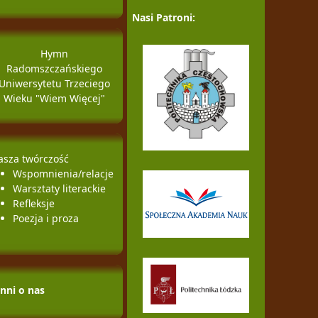
Nasi Patroni:
Hymn
Radomszczańskiego
Uniwersytetu Trzeciego
Wieku "Wiem Więcej"
asza twórczość
Wspomnienia/relacje
Warsztaty literackie
Refleksje
Poezja i proza
Inni o nas