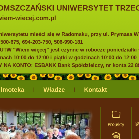
OMSZCZAŃSKI UNIWERSYTET TRZEC
iem-wiecej.com.pl
niwersytetu mieści się w Radomsku, przy ul. Prymasa 
0-500-675, 694-203-750, 506-990-181
UTW "Wiem więcej" jest czynne w robocze poniedziałki 
nach 10:00 do 12:00 i piątki w godzinach 10:00 do 12:00
NA KONTO: ESBANK Bank Spółdzielczy, nr konta 22 898
ilmoteka
Władze
Kontakt
|
|
g
Projekty