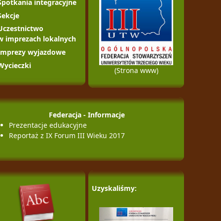
Spotkania integracyjne
Sekcje
Uczestnictwo
w imprezach lokalnych
Imprezy wyjazdowe
Wycieczki
(Strona www)
Federacja - Informacje
Prezentacje edukacyjne
Reportaż z IX Forum III Wieku 2017
Uzyskaliśmy: