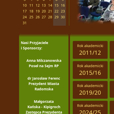
10
11
12
13
14
15
16
17
18
19
20
21
22
23
24
25
26
27
28
29
30
31
Nasi Przyjaciele
Rok akademicki
i Sponsorzy:
2011/12
Anna Milczanowska
Rok akademicki
Poseł na Sejm RP
2015/16
dr Jarosław Ferenc
Prezydent Miasta
Rok akademicki
Radomska
2019/20
Małgorzata
Rok akademicki
Kańska - Kipigroch
2024/25
Zastępca Prezydenta