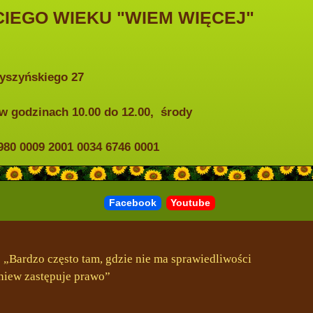
IEGO WIEKU "WIEM WIĘCEJ"
Wyszyńskiego 27
w godzinach 10.00 do 12.00, środy
0 0009 2001 0034 6746 0001
Facebook
Youtube
„Bardzo często tam, gdzie nie ma sprawiedliwości
niew zastępuje prawo”