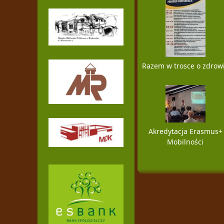
Razem w trosce o zdrow
Akredytacja Erasmus+
Mobilności