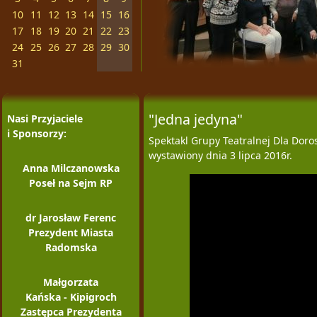
10
11
12
13
14
15
16
17
18
19
20
21
22
23
24
25
26
27
28
29
30
31
"Jedna jedyna"
Nasi Przyjaciele
i Sponsorzy:
Spektakl Grupy Teatralnej Dla Dor
wystawiony dnia 3 lipca 2016r.
Anna Milczanowska
Poseł na Sejm RP
dr Jarosław Ferenc
Prezydent Miasta
Radomska
Małgorzata
Kańska - Kipigroch
Zastępca Prezydenta