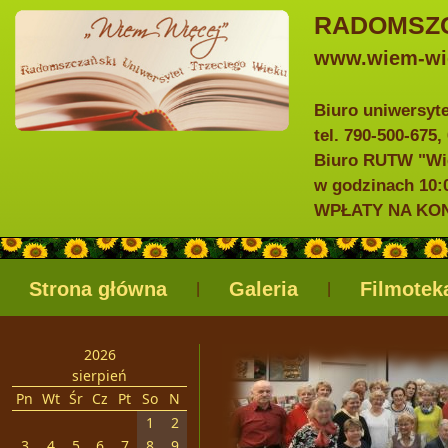
RADOMSZC
www.wiem-wie
Biuro uniwersyt
tel. 790-500-675,
Biuro RUTW "Wie
w godzinach 10:0
WPŁATY NA KONTO
Strona główna
Galeria
Filmotek
|
|
2026
sierpień
Pn
Wt
Śr
Cz
Pt
So
N
1
2
3
4
5
6
7
8
9