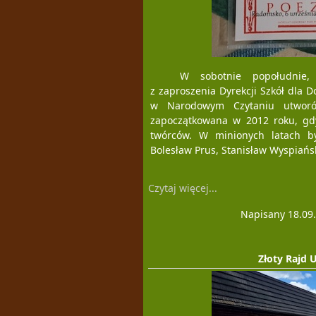
W sobotnie popołudnie, 
z zaproszenia Dyrekcji Szkół dla
w Narodowym Czytaniu utworów
zapoczątkowana w 2012 roku, gdy
twórców. W minionych latach byl
Bolesław Prus, Stanisław Wyspiańsk
Czytaj więcej...
Napisany 18.09
Złoty Rajd 