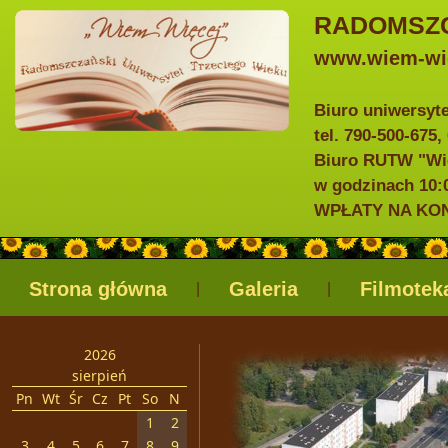
RADOMSZC
www.wiem-wie
Biuro uniwersyt
tel. 790-500-675,
Biuro RUTW "Wie
w godzinach 10:0
WPŁATY NA KONTO
Strona główna
Galeria
Filmotek
|
|
2026
sierpień
Pn
Wt
Śr
Cz
Pt
So
N
1
2
3
4
5
6
7
8
9