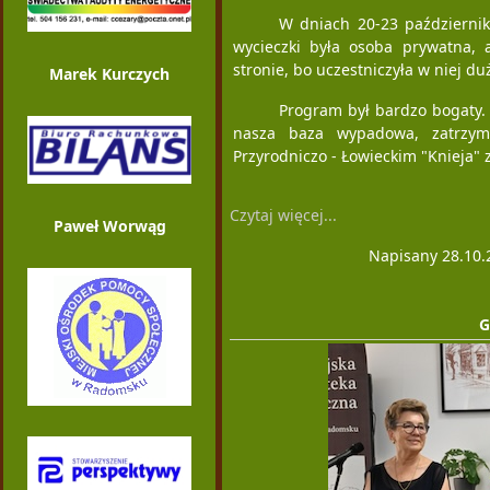
W dniach 20-23 październik
wycieczki była osoba prywatna, 
stronie, bo uczestniczyła w niej d
Marek Kurczych
Program był bardzo bogaty. 
nasza baza wypadowa, zatrzy
Przyrodniczo - Łowieckim "Knieja" z
Czytaj więcej...
Paweł Worwąg
Napisany 28.10.
G