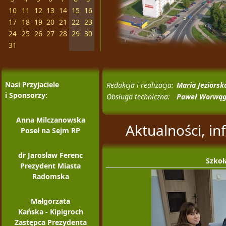
10
11
12
13
14
15
16
17
18
19
20
21
22
23
24
25
26
27
28
29
30
31
Nasi Przyjaciele
Redakcja i realizacja:
Maria Jeziorsk
i Sponsorzy:
Obsługa techniczna:
Paweł Worwą
Anna Milczanowska
Aktualności, in
Poseł na Sejm RP
dr Jarosław Ferenc
Szkoł
Prezydent Miasta
Radomska
Małgorzata
Kańska - Kipigroch
Zastępca Prezydenta