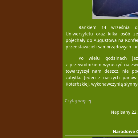
Rankiem 14 września dw
Uniwersytetu oraz kilka osób 
pojechały do Augustowa na Konfer
przedstawicieli samorządowych i in
Po wielu godzinach jaz
z przewodnikiem wyruszyć na zwie
towarzyszył nam deszcz, nie pod
zabytki. Jeden z naszych panów
Koterbskiej, wykonawczynią słynny
Czytaj więcej...
Napisany 22.
Narodowe C