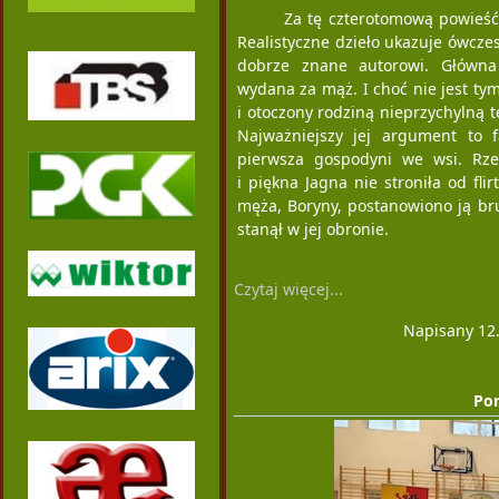
Za tę czterotomową powieś
Realistyczne dzieło ukazuje ówczesn
dobrze znane autorowi. Główna
wydana za mąż. I choć nie jest ty
i otoczony rodziną nieprzychylną t
Najważniejszy jej argument to 
pierwsza gospodyni we wsi. Rze
i piękna Jagna nie stroniła od fli
męża, Boryny, postanowiono ją bru
stanął w jej obronie.
Czytaj więcej...
Napisany 12.
Por