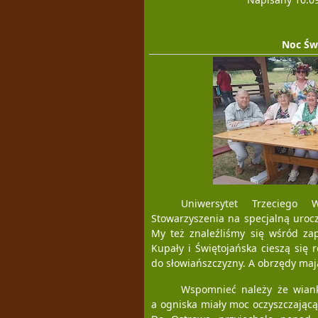
Noc Św
Uniwersytet Trzeciego 
Stowarzyszenia na specjalną urocz
My też znaleźliśmy się wśród za
Kupały i Świętojańska cieszą się
do słowiańszczyzny. A obrzędy mają
Wspomnieć należy że wiank
a ogniska miały moc oczyszczającą