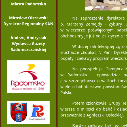
Miasta Radomska
Mirosław Olszewski
Na zaproszenie dyrektora
Dyrektor Regionalny SAN
p. Marzeny Żemejdy - Zybury, u
w wieczorze poświęconym babci
obchodzimy je już od 21 stycznia 19
Andrzej Andrysiak
Wydawca Gazety
W dużej sali lekcyjnej zgro
Radomszczańskiej
słuchacze „Edukacji”. Pani Dyrek
bogaty i ciekawy program wieczoru
Na początek p. Grzegorz M
w Radomsku - opowiedział n
a w szczególności o walkach tocz
wiele o bohaterstwie powstańców
Polski.
Potem członkowie Grupy Tea
wiersze o miłości do babć i dzia
przeważnie z Agnieszki Osieckiej.
Bardzo ciekawy był też by