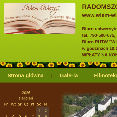
RADOMSZC
www.wiem-wie
Biuro uniwersyt
tel. 790-500-675,
Biuro RUTW "Wie
w godzinach 10:0
WPŁATY NA KONTO
Strona główna
Galeria
Filmotek
|
|
2026
sierpień
Pn
Wt
Śr
Cz
Pt
So
N
1
2
3
4
5
6
7
8
9