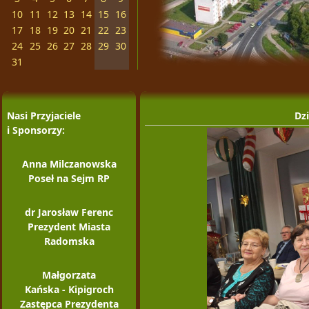
10
11
12
13
14
15
16
17
18
19
20
21
22
23
24
25
26
27
28
29
30
31
Nasi Przyjaciele
Dzi
i Sponsorzy:
Anna Milczanowska
Poseł na Sejm RP
dr Jarosław Ferenc
Prezydent Miasta
Radomska
Małgorzata
Kańska - Kipigroch
Zastępca Prezydenta